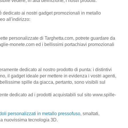
ile vedere, in alta definizione, i nostri prodotti.
 è dedicato ai nostri gadget promozionali in metallo
o all'indirizzo:
ghette personalizzate di Targhetta.com, potrete guardare da
lie-monete.com ed i bellissimi portachiavi promozionali
ramente dedicato al nostro prodotto di punta: i distintivi
no, il gadget ideale per mettere in evidenza i vostri agenti,
bellissime spille da giacca, pertanto, sono visibili sul
e dedicato ad i prodotti acquistabili sul sito www.spille-
doli personalizzati in metallo pressofuso
, smaltati,
lla nuovissima tecnologia 3D.