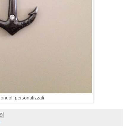
iondoli personalizzati
o