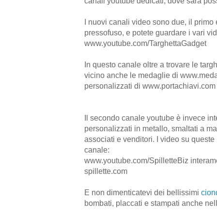
canali youtube dedicati, dove sarà possib
I nuovi canali video sono due, il primo
pressofuso, e potete guardare i vari vide
www.youtube.com/TarghettaGadget
In questo canale oltre a trovare le tar
vicino anche le medaglie di www.medag
personalizzati di www.portachiavi.com
Il secondo canale youtube è invece inte
personalizzati in metallo, smaltati a ma
associati e venditori. I video su queste 
canale:
www.youtube.com/SpilletteBiz interament
spillette.com
E non dimenticatevi dei bellissimi
cion
bombati, placcati e stampati anche ne