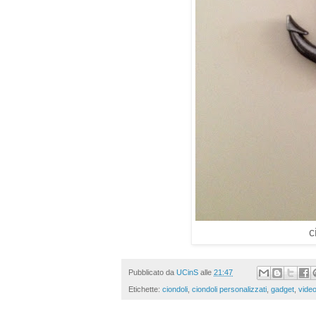
c
Pubblicato da
UCinS
alle
21:47
Etichette:
ciondoli
,
ciondoli personalizzati
,
gadget
,
vide