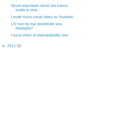
Alcuni importanti clienti che hanno
scelto le nost...
I nostri nuovi canali video su Youtube!
Chi non ha mai desiderato una
medaglia?
I nuovi video di www.targhetta.com
►
2011
(3)